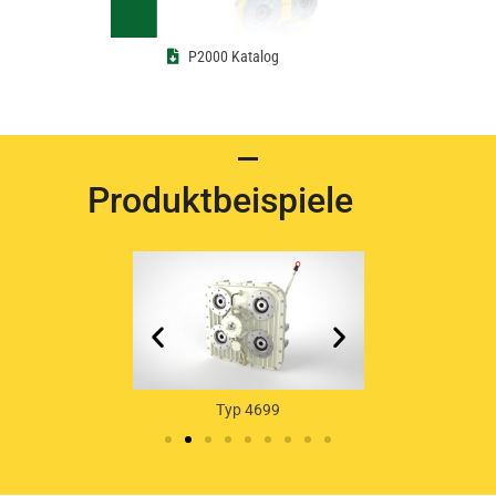
P2000 Katalog
Produktbeispiele
yp 4739
Typ 4699
Typ 46